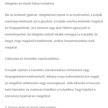
Ölelgetés és túlzott fizikai kontaktus
Bár az emberek gyakran ölelgetéssel fejezik ki az érzelmeiket, a kutyák
másképp értelmezik ezt a gesztust. A kutyák szorítva érezhetik magukat
és fenyegetettnek, ami stresszt vagy akár félelmi agressziót is
eredményezhet. Az ölelgetés helyett inkább simogasd a kutyádat, és
hagyd, hogy maguktól közelítsenek, amikor kényelmesebben érzik
magukat.
2.Bámulás és közvetlen szemkontaktus
A kutyák nyelvén a közvetlen szemkontaktus kihívásként vagy
fenyegetésként értelmezhető. Néhány kutya kellemetlenül érzi magát,
és reagálhat védekezően vagy szorongással. Jobb elkerülni a hosszan
tartó bámulást, és óvatosan közelíteni a kutyádhoz, hogy kiépítsd a
kölcsönös bizalmat és megértést.
3. Szoros póráz és húzás séta közben