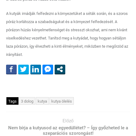
A kutyák imádják felfedezni a környezetüket a séták során, és a szoros
póráz korlátozza a szabadságukat és a környezet felfedezését. A
pórázon húzás kényelmetlenséget és stresszt okozhat, ami nem kívánt
viselkedéshez vezethet. Tanítsd meg a kutyádat, hogy hogyan sétáljon
laza pórázon, így élvezheti a kinti élményeket, miközben te megőrzöd az
irányítást.
Tags
3 dolog
kutya
kutya ölelés
Előző
Nem bírja a kutyusod az egyedüllétet? – Így győzheted le a
szeparációs szorongást!