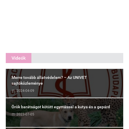
Videók
Merre tovább állatvédelem? – Az UNIVET
sajtóközleménye
2024-04-09
Örök barátságot kötött egymással a kutya és a gepárd
2023-07-05