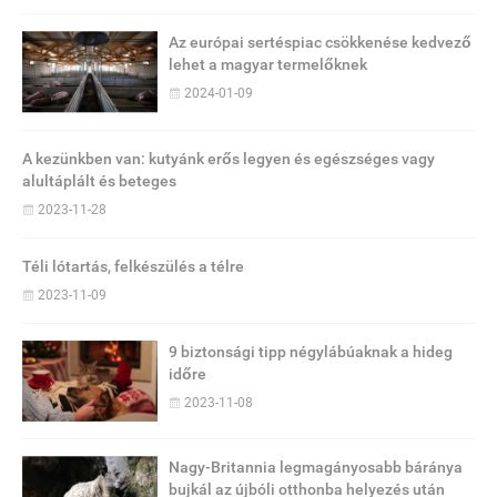
Az európai sertéspiac csökkenése kedvező
lehet a magyar termelőknek
2024-01-09
A kezünkben van: kutyánk erős legyen és egészséges vagy
alultáplált és beteges
2023-11-28
Téli lótartás, felkészülés a télre
2023-11-09
9 biztonsági tipp négylábúaknak a hideg
időre
2023-11-08
Nagy-Britannia legmagányosabb báránya
bujkál az újbóli otthonba helyezés után