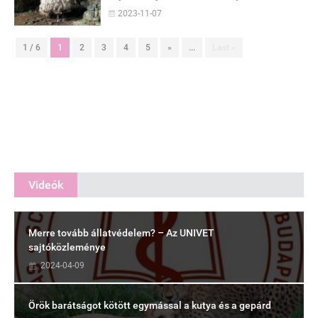
2023-11-07
1 / 6
1
2
3
4
5
»
...
Last »
Videók
Merre tovább állatvédelem? – Az UNIVET
sajtóközleménye
2024-04-09
Örök barátságot kötött egymással a kutya és a gepárd