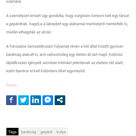
számára.
A személyzet emiatt úgy gondolta, hogy sürgősen keresni kell egy társat
a gepárdnak. Kagot,a a labradort egy alabamai menhelyről mentették ki,
miután elhagyták az utcán.
A fokozatos bemutatkozási folyamat révén a két állat között gyorsan
barátság alakult ki, ami valószínűleg egy életen át tart majd. Különös
táplálkozási igényeik azonban kihívást jelentenek az etetési idő alatt,
ezért ilyenkor el kell különíteni őket egymástól.
Forrás
Tags
barátság
gepárd
kutya