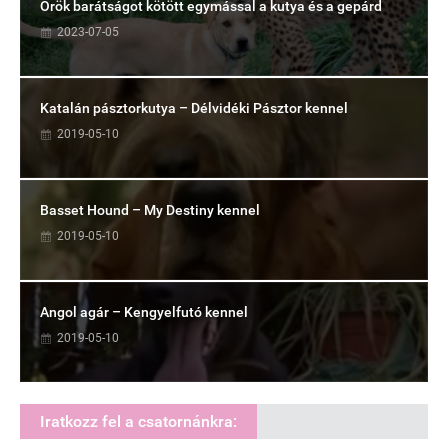
Örök barátságot kötött egymással a kutya és a gepárd
2023-07-05
Katalán pásztorkutya – Délvidéki Pásztor kennel
2019-05-10
Basset Hound – My Destiny kennel
2019-05-10
Angol agár – Kengyelfutó kennel
2019-05-10
Iratkozz fel a csatornánkra: