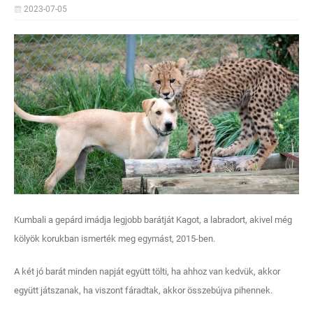
2023-07-05
Kumbali a gepárd imádja legjobb barátját Kagot, a labradort, akivel még
kölyök korukban ismerték meg egymást, 2015-ben.
A két jó barát minden napját együtt tölti, ha ahhoz van kedvük, akkor
együtt játszanak, ha viszont fáradtak, akkor összebújva pihennek.