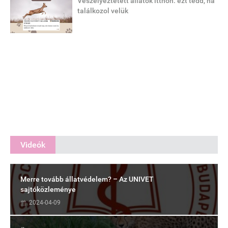
Veszélyeztetett állatok itthon: ezt tedd, ha
találkozol velük
Videók
Merre tovább állatvédelem? – Az UNIVET
sajtóközleménye
2024-04-09