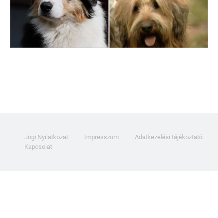
Jogi Nyilatkozat
Impresszum
Adatkezelési tájékoztató
Kapcsolat