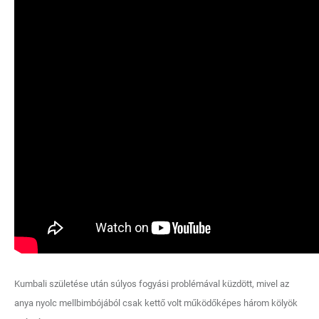
Kumbali születése után súlyos fogyási problémával küzdött, mivel az
anya nyolc mellbimbójából csak kettő volt működőképes három kölyök