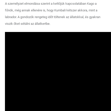
A személyzet elmondása szerint a kettőjük kapcsolatában Kago a
főnök, még annak ellenére is, hogy Kumbali kétszer akkora, mint a
labrador. A gondozók rengeteg időt töltenek az állatokkal, és gyakran
viszik őket sétálni az állatkertbe.