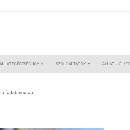
ÁLLATEGÉSZSÉGÜGY
SZOLGÁLTATÓK
ÁLLATI JÓ HE
so fajtabemutató