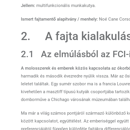
Jellem:
multifunkcionális munkakutya.
Ismert fajtamentő alapítvány / menhely:
Noé Cane Corso
2.
A fajta kialakul
2.1
Az elmúlásból az FCI-
A molosszerek és emberek közös kapcsolata az ókorbó
harmadik és második évezredre nyúlik vissza. Már az ő
leletet találtak. Egy sumér szobor ma is a francia Louvreb
kivehetően a masztiff típusú kutyák csoportjába tartozi
domborműve a Chichago városának múzeumában találh
Ma már a világ számos pontjáról származó különböző ko
között kapcsolatot, együttélést. Az emberiséggel együtt f
preferenciájától függően különféle fajtákra differenciál