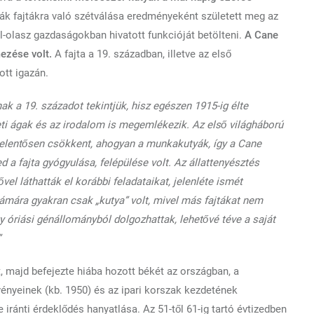
k fajtákra való szétválása eredményeként született meg az
-olasz gazdaságokban hivatott funkcióját betölteni.
A Cane
ezése volt.
A fajta a 19. században, illetve az első
ott igazán.
ak a 19. századot tekintjük, hisz egészen 1915-ig élte
ti ágak és az irodalom is megemlékezik. Az első világháború
 jelentősen csökkent, ahogyan a munkakutyák, így a Cane
ed a fajta gyógyulása, felépülése volt. Az állattenyésztés
el láthatták el korábbi feladataikat, jelenléte ismét
ámára gyakran csak „kutya” volt, mivel más fajtákat nem
y óriási génállományból dolgozhattak, lehetővé téve a saját
”
 majd befejezte hiába hozott békét az országban, a
vényeinek (kb. 1950) és az ipari korszak kezdetének
 iránti érdeklődés hanyatlása. Az 51-től 61-ig tartó évtizedben