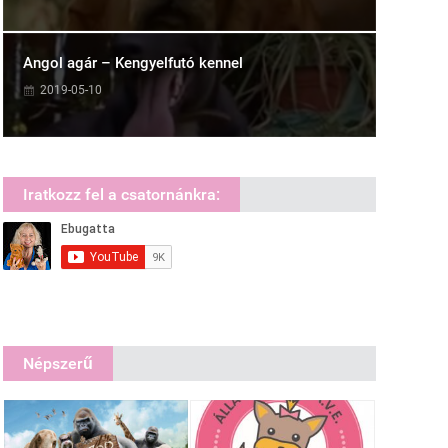
Angol agár – Kengyelfutó kennel
2019-05-10
Iratkozz fel a csatornánkra:
Népszerű