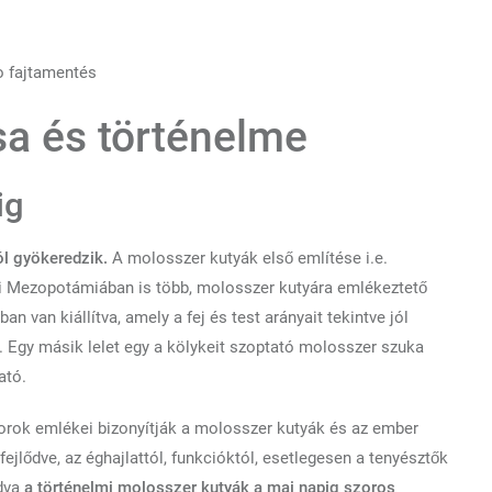
 fajtamentés
ása és történelme
ig
l gyökeredzik.
A molosszer kutyák első említése i.e.
si Mezopotámiában is több, molosszer kutyára emlékeztető
an van kiállítva, amely a fej és test arányait tekintve jól
k. Egy másik lelet egy a kölykeit szoptató molosszer szuka
ató.
rok emlékei bizonyítják a molosszer kutyák és az ember
ejlődve, az éghajlattól, funkcióktól, esetlegesen a tenyésztők
ódva
a történelmi molosszer kutyák a mai napig szoros