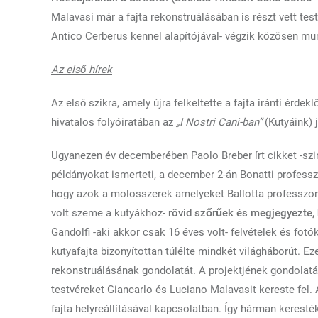
Malavasi már a fajta rekonstruálásában is részt vett test
Antico Cerberus kennel alapítójával- végzik közösen mu
Az első hírek
Az első szikra, amely újra felkeltette a fajta iránti érdek
hivatalos folyóiratában az
„I Nostri Cani-ban”
(Kutyáink) 
Ugyanezen év decemberében Paolo Breber írt cikket -sz
példányokat ismerteti, a december 2-án Bonatti professzo
hogy azok a molosszerek amelyeket Ballotta professzor P
volt szeme a kutyákhoz-
rövid szőrűek és megjegyezte, 
Gandolfi -aki akkor csak 16 éves volt- felvételek és fotó
kutyafajta bizonyítottan túlélte mindkét világháborút. Ez
rekonstruálásának gondolatát. A projektjének gondolatá
testvéreket Giancarlo és Luciano Malavasit kereste fel.
fajta helyreállításával kapcsolatban. Így hárman keresté