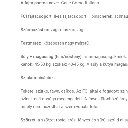
A fajta pontos neve:
Cane Corso Italiano
FCI fajtacsoport:
II-es fajtacsoport – pinscherek, schna
Származási ország:
olaszország
Testméret:
közepesen nagy méretű.
Súly + magasság (hím/nőstény):
marmagasság: kanok: 6
kanok: 45-50 kg, szukák: 40-45 kg. A súly a kutya maga
Színkombinációk:
Fekete, szürke, fawn, csíkos. Az FCI által elfogadott szí
színek csíkossága megengedett. A fawn különböző árnya
amely nem húzódhat a szem vonala fölé.
Szőrzet:
a szőrzet rövid, erős, fényes és sűrű, szolid alj