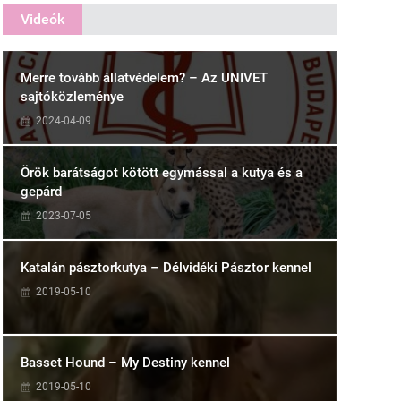
Videók
Merre tovább állatvédelem? – Az UNIVET
sajtóközleménye
2024-04-09
Örök barátságot kötött egymással a kutya és a
gepárd
2023-07-05
Katalán pásztorkutya – Délvidéki Pásztor kennel
2019-05-10
Basset Hound – My Destiny kennel
2019-05-10