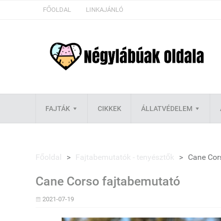
FŐOLDAL
LINKAJÁNLÓ
FAJTÁK
CIKKEK
ÁLLATVÉDELEM
Főoldal
>
Fajtabemutatók - tenyésztők
>
Cane Cor
Cane Corso fajtabemutató
2021-07-19