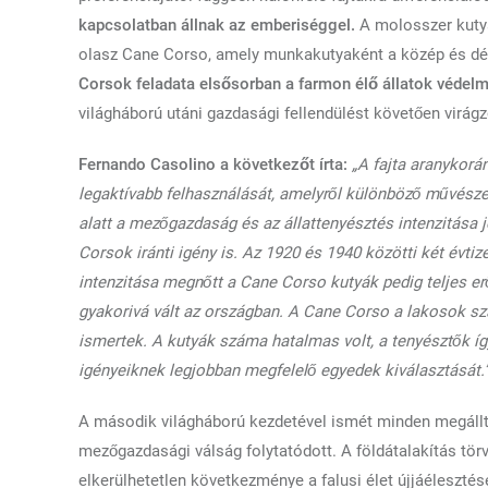
kapcsolatban állnak az emberiséggel.
A molosszer kutyá
olasz Cane Corso, amely munkakutyaként a közép és dél
Corsok feladata elsősorban a farmon élő állatok védelm
világháború utáni gazdasági fellendülést követően virágz
Fernando Casolino a következőt írta:
„A fajta aranykorán
legaktívabb felhasználását, amelyről különböző művésze
alatt a mezőgazdaság és az állattenyésztés intenzitása
Corsok iránti igény is. Az 1920 és 1940 közötti két évtiz
intenzitása megnőtt a Cane Corso kutyák pedig teljes erőv
gyakorivá vált az országban. A Cane Corso a lakosok sz
ismertek. A kutyák száma hatalmas volt, a tenyésztők íg
igényeiknek legjobban megfelelő egyedek kiválasztását.
A második világháború kezdetével ismét minden megállt,
mezőgazdasági válság folytatódott. A földátalakítás tör
elkerülhetetlen következménye a falusi élet újjáélesztése