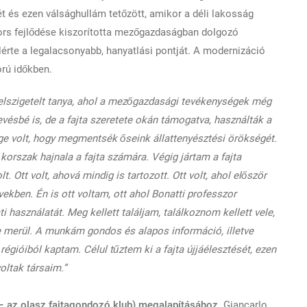
 és ezen válsághullám tetőzött, amikor a déli lakosság
yors fejlődése kiszorította mezőgazdaságban dolgozó
érte a legalacsonyabb, hanyatlási pontját. A modernizáció
rú időkben.
elszigetelt tanya, ahol a mezőgazdasági tevékenységek még
ésbé is, de a fajta szeretete okán támogatva, használták a
 volt, hogy megmentsék őseink állattenyésztési örökségét.
korszak hajnala a fajta számára. Végig jártam a fajta
. Ott volt, ahová mindig is tartozott. Ott volt, ahol először
ekben. Én is ott voltam, ott ahol Bonatti professzor
i használatát. Meg kellett találjam, találkoznom kellett vele,
 merül.
A munkám gondos és alapos információ, illetve
égióiból kaptam. Célul tűztem ki a fajta újjáélesztését, ezen
oltak társaim.”
 – az olasz fajtagondozó klub) megalapításához.
Giancarlo