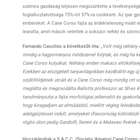
számos gazdaság teljesen megszüntette a tevékenységét
foglalkoztatottsága 75%-ról 57%-ra csökkent. Az ipar g
embereket. A Cane Corso fajta az érdektelenség miatt el
learatta, amit mások vetettek a sokszor nehéz és szomo
Fernando Casolino a következőt írta:
„Volt még néhány 
mindig a hagyományos módszerrel folytak, és még ha kev
Cane Corso kutyákat. Néhány ember makacs eltökéltsége
Ezekben az elszigetelt tanyavilágokban kezdődött egy új 
szülőföldjének utcáit és a Cane Corso még mindig ott volt
meglátta és megcsodálta Ballotta professzor az 50-es év
tanulmányozta a fajta morfológiai jellemzőit és gyakorlat
hogy kiragadjam az elmúlásból, mielőtt végleg feledésbe
adatgyűjtéssel indult, amelyeket Olaszország különböző r
rögös úton pedig Gandolfi, Sereni és a Malavasi fivérek v
Hozzájárultak a S.A.C.C. (Societa ’Amatori Cane Corso