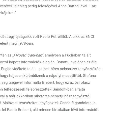
vérével, jelenleg pedig feleségével Anna Battagliával – az
nkájukat.”
lődést egy újságcikk volt Paolo Petrellitől. A cikk az ENCI
jelent meg 1978-ban.
intén az
„I Nostri Cani-ban”
, amelyben a Pugliaban talált
rtól kapott információk alapján. Bonatti levelében az állt,
uglia vidékein talált, -akinek híres schnauzer tenyésztőként
hogy teljesen különböznek a nápolyi masztifftól.
Stefano
k segítségével informálta Brebert, hogy ez az ősi olasz
en felfedezések felébresztették Gandolfi-ban a fajta
val a már akkoriban sikereres németjuhász tenyésztő
 A Malavasi testvéreket lenyűgözték Gandolfi gondolatai a
k fel Paolo Breber-t, aki minden birtokában lévő információt