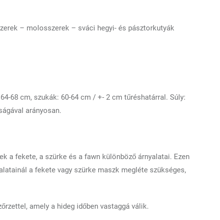
uzerek – molosszerek – sváci hegyi- és pásztorkutyák
4-68 cm, szukák: 60-64 cm / +- 2 cm tűréshatárral. Súly:
sságával arányosan.
nek a fekete, a szürke és a fawn különböző árnyalatai. Ezen
latainál a fekete vagy szürke maszk megléte szükséges,
szőrzettel, amely a hideg időben vastaggá válik.