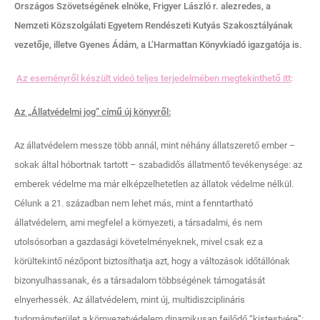
Országos Szövetségének elnöke, Frigyer László r. alezredes, a
Nemzeti Közszolgálati Egyetem Rendészeti Kutyás Szakosztályának
vezetője, illetve Gyenes Ádám, a L’Harmattan Könyvkiadó igazgatója is.
Az eseményről készült videó teljes terjedelmében megtekinthető itt
:
Az „Állatvédelmi jog” című új könyvről:
Az állatvédelem messze több annál, mint néhány állatszerető ember –
sokak által hóbortnak tartott – szabadidős állatmentő tevékenysége: az
emberek védelme ma már elképzelhetetlen az állatok védelme nélkül.
Célunk a 21. században nem lehet más, mint a fenntartható
állatvédelem, ami megfelel a környezeti, a társadalmi, és nem
utolsósorban a gazdasági követelményeknek, mivel csak ez a
körültekintő nézőpont biztosíthatja azt, hogy a változások időtállónak
bizonyulhassanak, és a társadalom többségének támogatását
elnyerhessék. Az állatvédelem, mint új, multidiszciplináris
tudományterület a környezetvédelem dinamikusan fejlődő “kistestvére”: