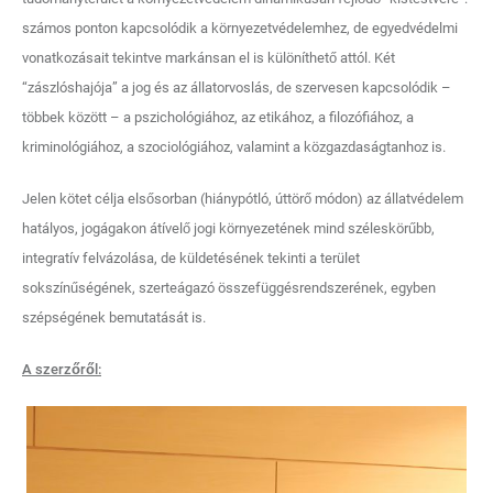
számos ponton kapcsolódik a környezetvédelemhez, de egyedvédelmi
vonatkozásait tekintve markánsan el is különíthető attól. Két
“zászlóshajója” a jog és az állatorvoslás, de szervesen kapcsolódik –
többek között – a pszichológiához, az etikához, a filozófiához, a
kriminológiához, a szociológiához, valamint a közgazdaságtanhoz is.
Jelen kötet célja elsősorban (hiánypótló, úttörő módon) az állatvédelem
hatályos, jogágakon átívelő jogi környezetének mind széleskörűbb,
integratív felvázolása, de küldetésének tekinti a terület
sokszínűségének, szerteágazó összefüggésrendszerének, egyben
szépségének bemutatását is.
A szerzőről: