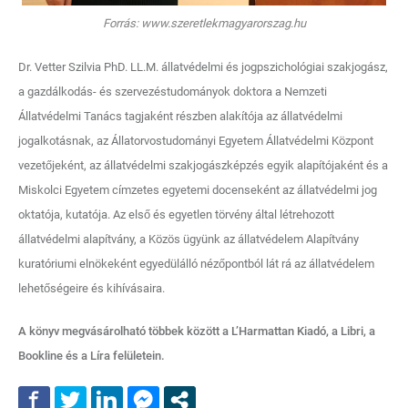
Forrás: www.szeretlekmagyarorszag.hu
Dr. Vetter Szilvia PhD. LL.M. állatvédelmi és jogpszichológiai szakjogász,
a gazdálkodás- és szervezéstudományok doktora a Nemzeti
Állatvédelmi Tanács tagjaként részben alakítója az állatvédelmi
jogalkotásnak, az Állatorvostudományi Egyetem Állatvédelmi Központ
vezetőjeként, az állatvédelmi szakjogászképzés egyik alapítójaként és a
Miskolci Egyetem címzetes egyetemi docenseként az állatvédelmi jog
oktatója, kutatója. Az első és egyetlen törvény által létrehozott
állatvédelmi alapítvány, a Közös ügyünk az állatvédelem Alapítvány
kuratóriumi elnökeként egyedülálló nézőpontból lát rá az állatvédelem
lehetőségeire és kihívásaira.
A könyv megvásárolható többek között a L’Harmattan Kiadó, a Libri, a
Bookline és a Líra felületein.