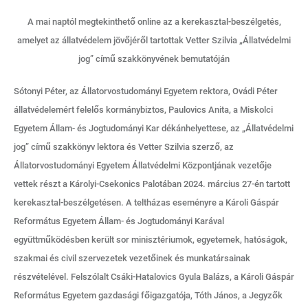
A mai naptól megtekinthető online az a kerekasztal-beszélgetés,
amelyet az állatvédelem jövőjéről tartottak Vetter Szilvia „Állatvédelmi
jog” című szakkönyvének bemutatóján
Sótonyi Péter, az Állatorvostudományi Egyetem rektora, Ovádi Péter
állatvédelemért felelős kormánybiztos, Paulovics Anita, a Miskolci
Egyetem Állam- és Jogtudományi Kar dékánhelyettese, az „Állatvédelmi
jog” című szakkönyv lektora és Vetter Szilvia szerző, az
Állatorvostudományi Egyetem Állatvédelmi Központjának vezetője
vettek részt a Károlyi-Csekonics Palotában 2024. március 27-én tartott
kerekasztal-beszélgetésen. A teltházas eseményre a Károli Gáspár
Református Egyetem Állam- és Jogtudományi Karával
együttműködésben került sor minisztériumok, egyetemek, hatóságok,
szakmai és civil szervezetek vezetőinek és munkatársainak
részvételével. Felszólalt Csáki-Hatalovics Gyula Balázs, a Károli Gáspár
Református Egyetem gazdasági főigazgatója, Tóth János, a Jegyzők