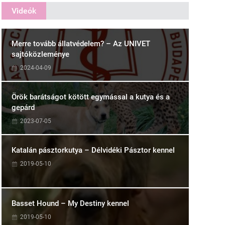
Videók
Merre tovább állatvédelem? – Az UNIVET
sajtóközleménye
2024-04-09
Örök barátságot kötött egymással a kutya és a
gepárd
2023-07-05
Katalán pásztorkutya – Délvidéki Pásztor kennel
2019-05-10
Basset Hound – My Destiny kennel
2019-05-10