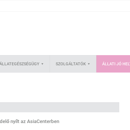
ÁLLATEGÉSZSÉGÜGY
SZOLGÁLTATÓK
ÁLLATI JÓ HE
ndelő nyílt az AsiaCenterben