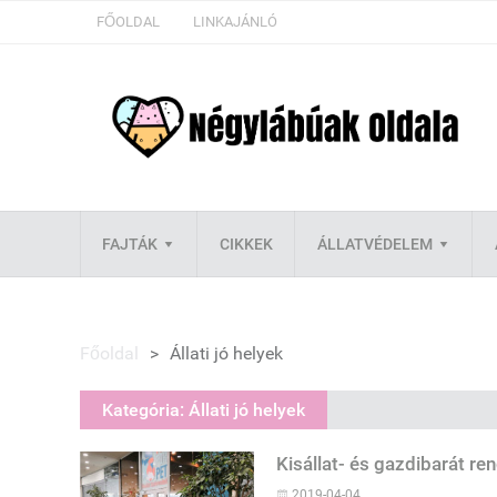
FŐOLDAL
LINKAJÁNLÓ
FAJTÁK
CIKKEK
ÁLLATVÉDELEM
Főoldal
>
Állati jó helyek
Kategória:
Állati jó helyek
Kisállat- és gazdibarát re
2019-04-04