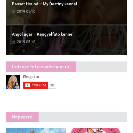
Basset Hound – My Destiny kennel
2019-05-10
Angol agár – Kengyelfutó kennel
2019-05-10
Iratkozz fel a csatornánkra:
Népszerű