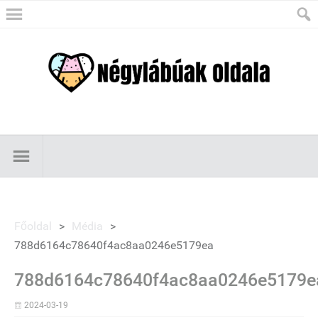
Főoldal
>
Média
>
788d6164c78640f4ac8aa0246e5179ea
788d6164c78640f4ac8aa0246e5179e
2024-03-19