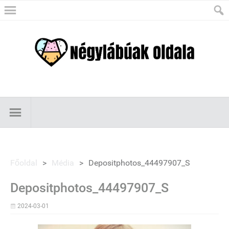
Főoldal
>
Média
>
Depositphotos_44497907_S
Depositphotos_44497907_S
2024-03-01