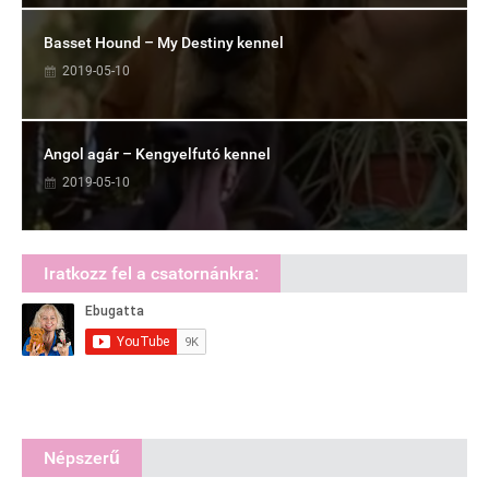
Basset Hound – My Destiny kennel
2019-05-10
Angol agár – Kengyelfutó kennel
2019-05-10
Iratkozz fel a csatornánkra:
Népszerű