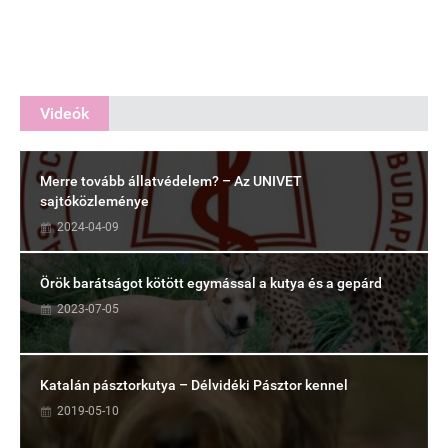
Videók
Merre tovább állatvédelem? – Az UNIVET
sajtóközleménye
2024-04-09
Örök barátságot kötött egymással a kutya és a gepárd
2023-07-05
Katalán pásztorkutya – Délvidéki Pásztor kennel
2019-05-10