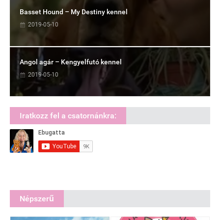
Basset Hound – My Destiny kennel
2019-05-10
Angol agár – Kengyelfutó kennel
2019-05-10
Iratkozz fel a csatornánkra:
Népszerű