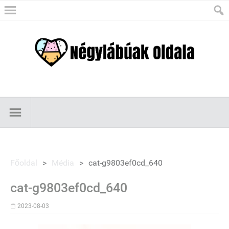
Főoldal
>
Média
>
cat-g9803ef0cd_640
cat-g9803ef0cd_640
2023-08-03