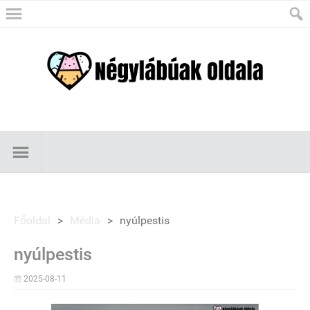
Főoldal
>
Média
>
nyúlpestis
nyúlpestis
2025-08-11