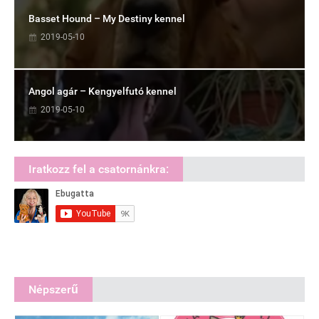
Basset Hound – My Destiny kennel
2019-05-10
Angol agár – Kengyelfutó kennel
2019-05-10
Iratkozz fel a csatornánkra:
Népszerű