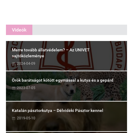
Videók
Merre tovább állatvédelem? – Az UNIVET
sajtóközleménye
2024-04-09
Örök barátságot kötött egymással a kutya és a gepárd
2023-07-05
Katalán pásztorkutya – Délvidéki Pásztor kennel
2019-05-10