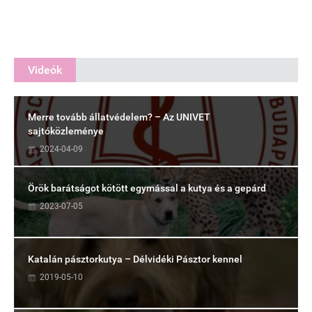
Videók
Merre tovább állatvédelem? – Az UNIVET
sajtóközleménye
2024-04-09
Örök barátságot kötött egymással a kutya és a gepárd
2023-07-05
Katalán pásztorkutya – Délvidéki Pásztor kennel
2019-05-10