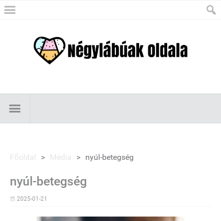
Főoldal
>
Média
>
nyúl-betegség
nyúl-betegség
2025-01-21