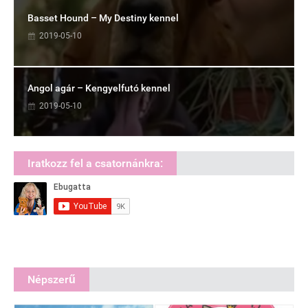
Basset Hound – My Destiny kennel
2019-05-10
Angol agár – Kengyelfutó kennel
2019-05-10
Iratkozz fel a csatornánkra:
Népszerű