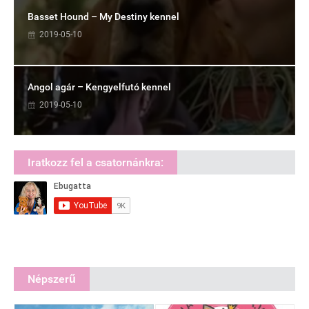
Basset Hound – My Destiny kennel
2019-05-10
Angol agár – Kengyelfutó kennel
2019-05-10
Iratkozz fel a csatornánkra:
Népszerű