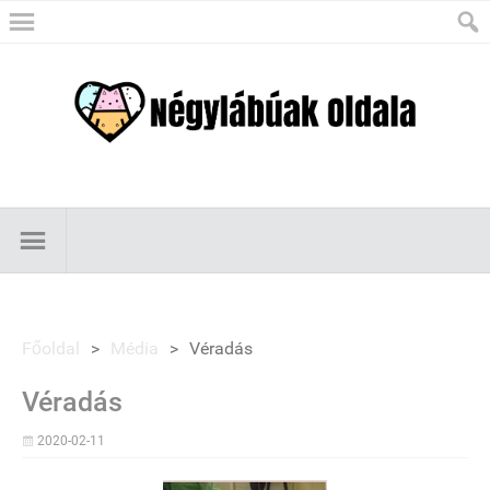
Főoldal
>
Média
>
Véradás
Véradás
2020-02-11