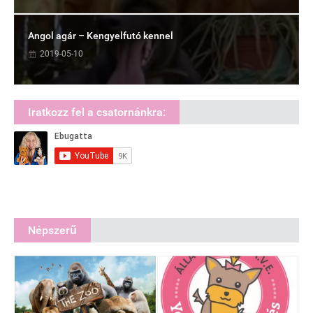
Angol agár – Kengyelfutó kennel
2019-05-10
Iratkozz fel a csatornánkra:
Népszerű