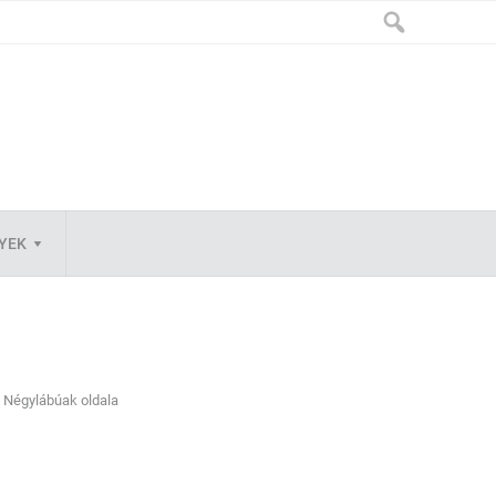
LYEK
Négylábúak oldala