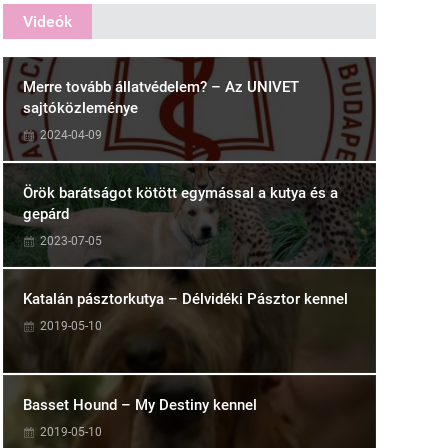
Videók
Merre tovább állatvédelem? – Az UNIVET
sajtóközleménye
2024-04-09
Örök barátságot kötött egymással a kutya és a
gepárd
2023-07-05
Katalán pásztorkutya – Délvidéki Pásztor kennel
2019-05-10
Basset Hound – My Destiny kennel
2019-05-10