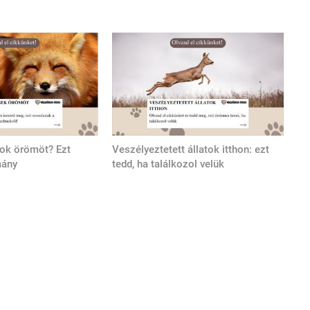
tok örömöt? Ezt
Veszélyeztetett állatok itthon: ezt
mány
tedd, ha találkozol velük