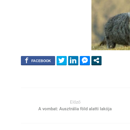
Előző
A vombat: Ausztrália föld alatti lakója