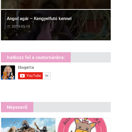
Angol agár – Kengyelfutó kennel
2019-05-10
Iratkozz fel a csatornánkra:
Népszerű