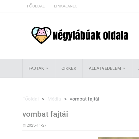
FŐOLDAL
LINKAJÁNLÓ
FAJTÁK
CIKKEK
ÁLLATVÉDELEM
Főoldal
>
Média
>
vombat fajtái
vombat fajtái
2025-11-27