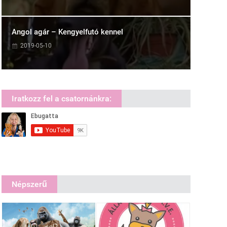
Angol agár – Kengyelfutó kennel
2019-05-10
Iratkozz fel a csatornánkra:
Népszerű