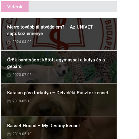
Videók
Merre tovább állatvédelem? – Az UNIVET
sajtóközleménye
2024-04-09
Örök barátságot kötött egymással a kutya és a
gepárd
2023-07-05
Katalán pásztorkutya – Délvidéki Pásztor kennel
2019-05-10
Basset Hound – My Destiny kennel
2019-05-10