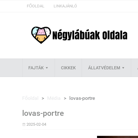
FŐOLDAL
LINKAJÁNLÓ
FAJTÁK
CIKKEK
ÁLLATVÉDELEM
Főoldal
>
Média
>
lovas-portre
lovas-portre
2025-02-04