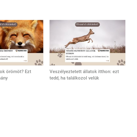
tok örömöt? Ezt
Veszélyeztetett állatok itthon: ezt
mány
tedd, ha találkozol velük