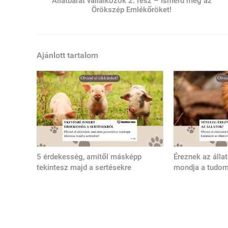
Állatbarát vállalkozók 2. rész – Ismerd meg az
Örökszép Emlékőröket!
Ajánlott tartalom
5 érdekesség, amitől másképp
Éreznek az álla
tekintesz majd a sertésekre
mondja a tudo