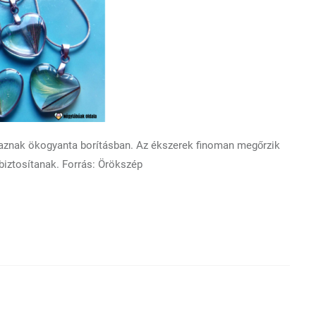
aznak ökogyanta borításban. Az ékszerek finoman megőrzik
biztosítanak. Forrás: Örökszép