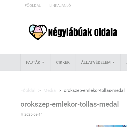
FŐOLDAL
LINKAJÁNLÓ
FAJTÁK
CIKKEK
ÁLLATVÉDELEM
Főoldal
>
Média
>
orokszep-emlekor-tollas-medal
orokszep-emlekor-tollas-medal
2025-03-14