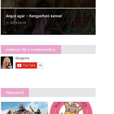
Angol agár – Kengyelfutó kennel
2019-05-10
Iratkozz fel a csatornánkra:
Népszerű