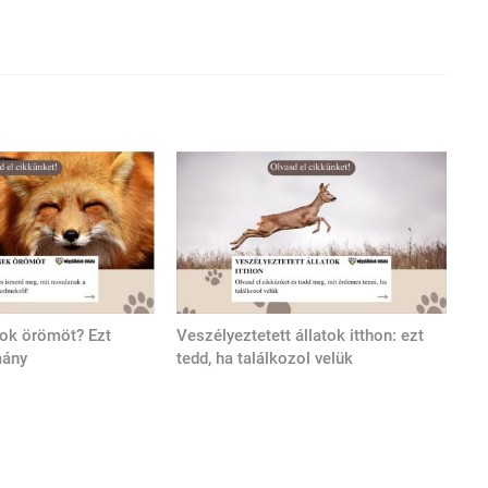
tok örömöt? Ezt
Veszélyeztetett állatok itthon: ezt
mány
tedd, ha találkozol velük