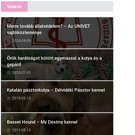
Videók
Merre tovább állatvédelem? – Az UNIVET
sajtóközleménye
2024-04-09
Örök barátságot kötött egymással a kutya és a
gepárd
2023-07-05
Katalán pásztorkutya – Délvidéki Pásztor kennel
2019-05-10
Basset Hound – My Destiny kennel
2019-05-10