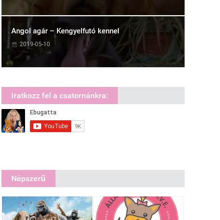
Angol agár – Kengyelfutó kennel
2019-05-10
Iratkozz fel a csatornánkra:
Népszerű