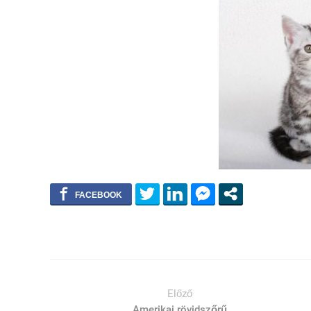
Előző
Amerikai rövidszőrű