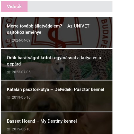
Videók
Merre tovább állatvédelem? – Az UNIVET
sajtóközleménye
2024-04-09
Örök barátságot kötött egymással a kutya és a
gepárd
2023-07-05
Katalán pásztorkutya – Délvidéki Pásztor kennel
2019-05-10
Basset Hound – My Destiny kennel
2019-05-10