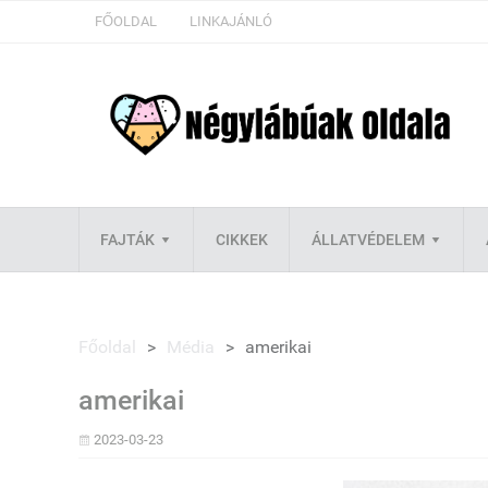
FŐOLDAL
LINKAJÁNLÓ
FAJTÁK
CIKKEK
ÁLLATVÉDELEM
Főoldal
>
Média
>
amerikai
amerikai
2023-03-23