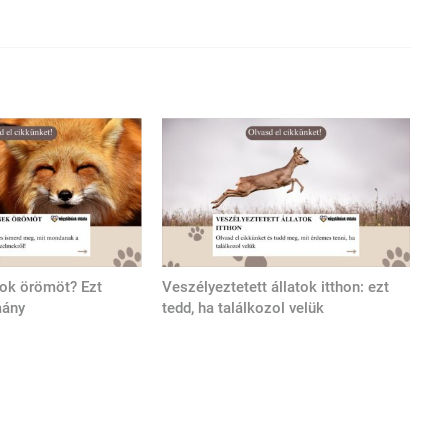
tok örömöt? Ezt
Veszélyeztetett állatok itthon: ezt
mány
tedd, ha találkozol velük