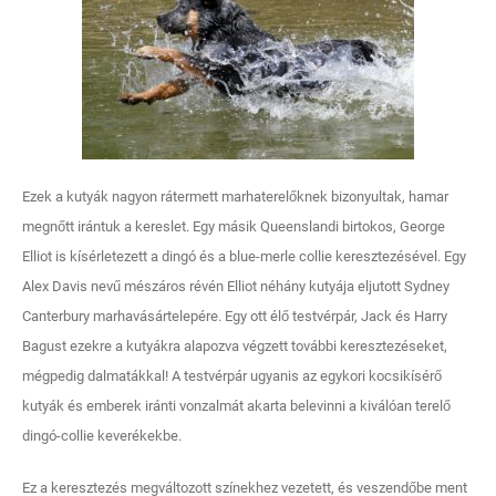
Ezek a kutyák nagyon rátermett marhaterelőknek bizonyultak, hamar
megnőtt irántuk a kereslet. Egy másik Queenslandi birtokos, George
Elliot is kísérletezett a dingó és a blue-merle collie keresztezésével. Egy
Alex Davis nevű mészáros révén Elliot néhány kutyája eljutott Sydney
Canterbury marhavásártelepére. Egy ott élő testvérpár, Jack és Harry
Bagust ezekre a kutyákra alapozva végzett további keresztezéseket,
mégpedig dalmatákkal! A testvérpár ugyanis az egykori kocsikísérő
kutyák és emberek iránti vonzalmát akarta belevinni a kiválóan terelő
dingó-collie keverékekbe.
Ez a keresztezés megváltozott színekhez vezetett, és veszendőbe ment