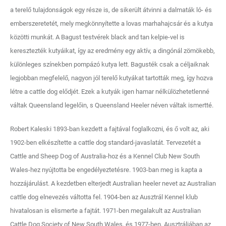
a terelő tulajdonságok egy része is, de sikerült átvinni a dalmaták ló- és
emberszeretetét, mely megkönnyítette a lovas marhahajcsár és a kutya
közötti munkát. A Bagust testvérek black and tan kelpie-vel is
keresztezték kutyáikat, így az eredmény egy aktív, a dingónál zömökebb,
különleges színekben pompázó kutya lett. Bagusték csak a céljaiknak
legjobban megfelelő, nagyon jól terelő kutyákat tartották meg, így hozva
létre a cattle dog elődjét. Ezek a kutyák igen hamar nélkülözhetetlenné
váltak Queensland legelőin, s Queensland Heeler néven váltak ismertté.
Robert Kaleski 1893-ban kezdett a fajtával foglalkozni, és ő volt az, aki
1902-ben elkészítette a cattle dog standard-javaslatát. Tervezetét a
Cattle and Sheep Dog of Australia-hoz és a Kennel Club New South
Wales-hez nyújtotta be engedélyeztetésre. 1903-ban meg is kapta a
hozzájárulást. A kezdetben elterjedt Australian heeler nevet az Australian
cattle dog elnevezés váltotta fel. 1904-ben az Ausztrál Kennel klub
hivatalosan is elismerte a fajtát. 1971-ben megalakult az Australian
Cattle Dog Society of New South Wales, és 1977-ben, Ausztráliában az