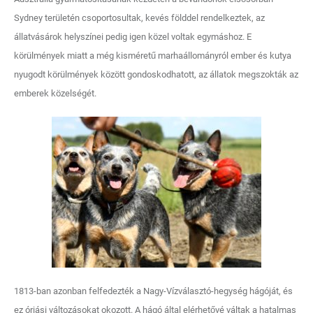
Sydney területén csoportosultak, kevés földdel rendelkeztek, az
állatvásárok helyszínei pedig igen közel voltak egymáshoz. E
körülmények miatt a még kisméretű marhaállományról ember és kutya
nyugodt körülmények között gondoskodhatott, az állatok megszokták az
emberek közelségét.
1813-ban azonban felfedezték a Nagy-Vízválasztó-hegység hágóját, és
ez óriási változásokat okozott. A hágó által elérhetővé váltak a hatalmas