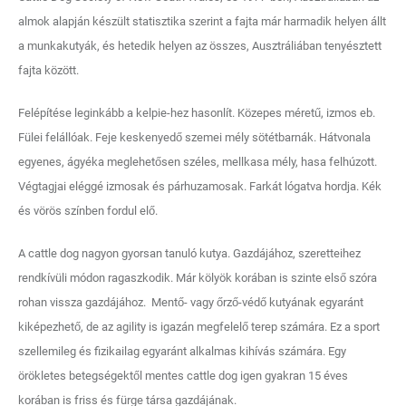
almok alapján készült statisztika szerint a fajta már harmadik helyen állt
a munkakutyák, és hetedik helyen az összes, Ausztráliában tenyésztett
fajta között.
Felépítése leginkább a kelpie-hez hasonlít. Közepes méretű, izmos eb.
Fülei felállóak. Feje keskenyedő szemei mély sötétbarnák. Hátvonala
egyenes, ágyéka meglehetősen széles, mellkasa mély, hasa felhúzott.
Végtagjai eléggé izmosak és párhuzamosak. Farkát lógatva hordja. Kék
és vörös színben fordul elő.
A cattle dog nagyon gyorsan tanuló kutya. Gazdájához, szeretteihez
rendkívüli módon ragaszkodik. Már kölyök korában is szinte első szóra
rohan vissza gazdájához. Mentő- vagy őrző-védő kutyának egyaránt
kiképezhető, de az agility is igazán megfelelő terep számára. Ez a sport
szellemileg és fizikailag egyaránt alkalmas kihívás számára. Egy
örökletes betegségektől mentes cattle dog igen gyakran 15 éves
korában is friss és fürge társa gazdájának.