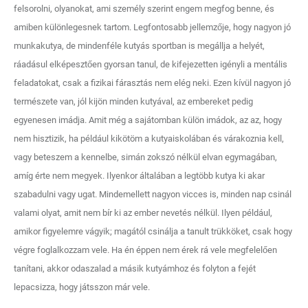
felsorolni, olyanokat, ami személy szerint engem megfog benne, és
amiben különlegesnek tartom. Legfontosabb jellemzője, hogy nagyon jó
munkakutya, de mindenféle kutyás sportban is megállja a helyét,
ráadásul elképesztően gyorsan tanul, de kifejezetten igényli a mentális
feladatokat, csak a fizikai fárasztás nem elég neki. Ezen kívül nagyon jó
természete van, jól kijön minden kutyával, az embereket pedig
egyenesen imádja. Amit még a sajátomban külön imádok, az az, hogy
nem hisztizik, ha például kikötöm a kutyaiskolában és várakoznia kell,
vagy beteszem a kennelbe, simán zokszó nélkül elvan egymagában,
amíg érte nem megyek. Ilyenkor általában a legtöbb kutya ki akar
szabadulni vagy ugat. Mindemellett nagyon vicces is, minden nap csinál
valami olyat, amit nem bír ki az ember nevetés nélkül. Ilyen például,
amikor figyelemre vágyik; magától csinálja a tanult trükköket, csak hogy
végre foglalkozzam vele. Ha én éppen nem érek rá vele megfelelően
tanítani, akkor odaszalad a másik kutyámhoz és folyton a fejét
lepacsizza, hogy játsszon már vele.