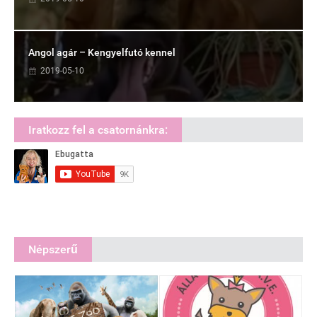
Angol agár – Kengyelfutó kennel
2019-05-10
Iratkozz fel a csatornánkra:
Népszerű