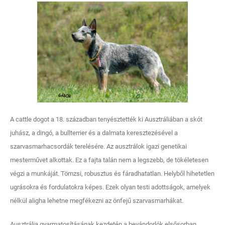
A cattle dogot a 18. században tenyésztették ki Ausztráliában a skót
juhász, a dingó, a bullterrier és a dalmata keresztezésével a
szarvasmarhacsordák terelésére. Az ausztrálok igazi genetikai
mesterművet alkottak. Ez a fajta talán nem a legszebb, de tökéletesen
végzi a munkáját. Tömzsi, robusztus és fáradhatatlan. Helyből hihetetlen
ugrásokra és fordulatokra képes. Ezek olyan testi adottságok, amelyek
nélkül aligha lehetne megfékezni az önfejű szarvasmarhákat.
Ausztrália gyarmatosításának kezdetén a bevándorlók elsősorban