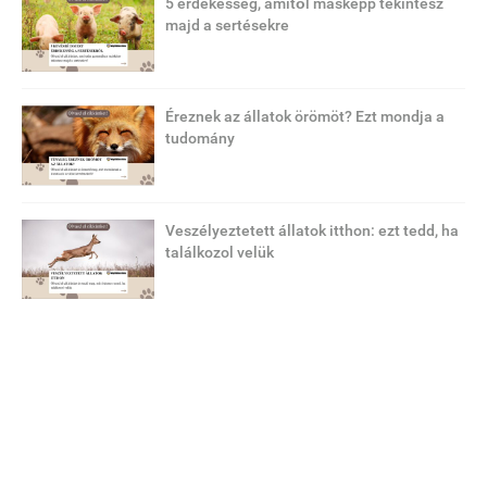
5 érdekesség, amitől másképp tekintesz
majd a sertésekre
Éreznek az állatok örömöt? Ezt mondja a
tudomány
Veszélyeztetett állatok itthon: ezt tedd, ha
találkozol velük