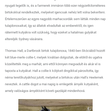
nyugati legelők is, és a farmerek immáron több ezer négyzetkilométeres
birtokokkal rendelkeztek, melyeket igencsak nehéz lett volna bekeríteni.
Értelemszerűen az egyre nagyobb marhacsordák sem látták minden nap
tulajdonosaikat, így az állatok elvadultak az emberektől, és igen
rátermett kutyákra volt szükség, hogy ezeket a hatalmas gulyákat
eltereljék Sydney vásáraira.
Thomas Hall, a Dartbrook birtok tulajdonosa, 1840-ben Skóciából hozott
két blue-merle collie-t, melyek kiválóan dolgoztak, de elölről és ugatva
közelítették meg a marhát, ami ettől könnyen megvadult és akár el is
taposta a kutyákat. Hall a collie-k kölykeit dingókkal párosította, így
néma terelőkutyákhoz jutott, melyeket a birtokos után Hall’s Heelernek
neveztek. A cattle dogot a mai napig is emlegetik árnyék kutyaként,
amely valóságos árnyékként követi gazdáját mindenhová.