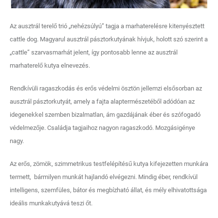
Az ausztrál terelő trió „nehézsúlyú” tagja a marhaterelésre kitenyésztett
cattle dog. Magyarul ausztrál pásztorkutyának hívjuk, holott szó szerint a
„cattle” szarvasmarhát jelent, így pontosabb lenne az ausztrál
marhaterelő kutya elnevezés.
Rendkívüli ragaszkodás és erős védelmi ösztön jellemzi elsősorban az
ausztrál pásztorkutyát, amely a fajta alaptermészetéből adódóan az
idegenekkel szemben bizalmatlan, ám gazdájának éber és szófogadó
védelmezője. Családja tagjaihoz nagyon ragaszkodó. Mozgásigénye
nagy.
Az erős, zömök, szimmetrikus testfelépítésű kutya kifejezetten munkára
termett, bármilyen munkát hajlandó elvégezni. Mindig éber, rendkívül
intelligens, szemfüles, bátor és megbízható állat, és mély elhivatottsága
ideális munkakutyává teszi őt.