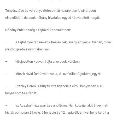
Tenyésztése és versenyeztetése már hazánkban is sikeresen
elkezdődött, de csak néhány hivatalos egyed képviselteti magát.
Néhány érdekesség a fajtával kapcsolatban:
– a fajtát gyakran nevezik heeler-nek, avagy árnyék kutyának, mivel
mindig gazdája nyomában van
– kifejezetten kedvelt fajta a lovasok körében
– létezik rövid farkú változat is, de azt külön fajtaként jegyzik
– Stanley Coren, A kutyák intelligenciája című könyvében a 10.
helyre sorolta a fajtát
– az Ausztrál házaspár Les and Esma Hall kutyája, akit Bluey-nak
hívtak pontosan 29 évig, 6 hónapig és 12 napig élt, amivel be is került a