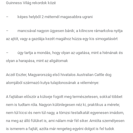
Guinness Világ rekordok közé
– képes helyből 2 méternél magasabbra ugrani
– mancsával nagyon ügyesen bánik; a kilincsre rámarkolva nyitja
az ajtót, vagy a gazdája kezét magához húzza egy kis simogatásért
– úgy tartja a mondás, hogy olyan az ugatása, mint a hiénának és
olyan a harapása, mint az aligátornak
Aczél Eszter, Magyarország első hivatalos Australian Cattle dog
alomjából származó kutya tulajdonosának a véleménye:
A fajtában először a külseje fogott meg természetesen, sokkal többet
nem is tudtam róla. Nagyon különlegesen néz ki, praktikus a mérete;
nem túl kicsi és nem túl nagy, a tömzsi testalkatát egyenesen imádom,
na meg az álló fülüket is, ami nálam már fél siker. Amióta személyesen
is ismerem a fajtát, azóta már rengeteg egyéni dolgot is fel tudok