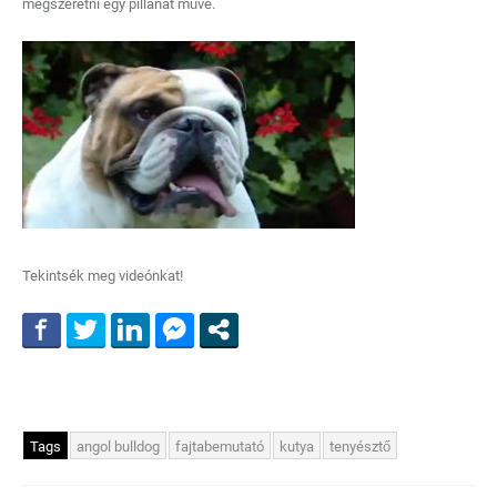
megszeretni egy pillanat műve.
Tekintsék meg videónkat!
Tags
angol bulldog
fajtabemutató
kutya
tenyésztő