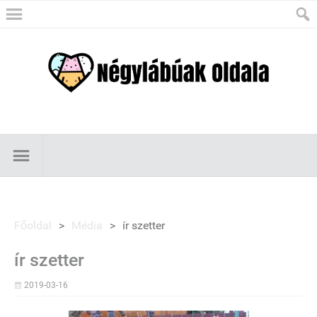
Főoldal
>
Média
>
ír szetter
ír szetter
2019-03-16