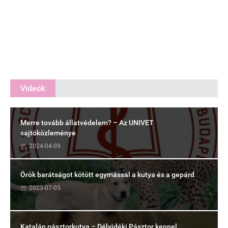
Videók
Merre tovább állatvédelem? – Az UNIVET
sajtóközleménye
2024-04-09
Örök barátságot kötött egymással a kutya és a gepárd
2023-07-05
Katalán pásztorkutya – Délvidéki Pásztor kennel