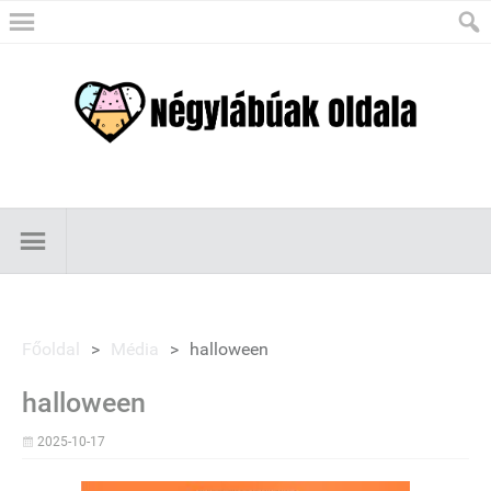
Főoldal
>
Média
>
halloween
halloween
2025-10-17