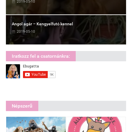
2019-05-10
Angol agár – Kengyelfutó kennel
2019-05-10
Iratkozz fel a csatornánkra:
Népszerű