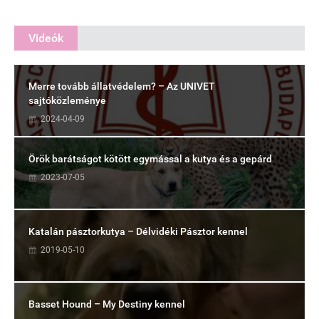
Videók
Merre tovább állatvédelem? – Az UNIVET
sajtóközleménye
2024-04-09
Örök barátságot kötött egymással a kutya és a gepárd
2023-07-05
Katalán pásztorkutya – Délvidéki Pásztor kennel
2019-05-10
Basset Hound – My Destiny kennel