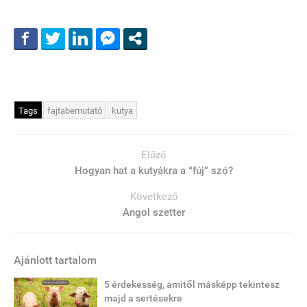
Tags
fajtabemutató
kutya
Előző
Hogyan hat a kutyákra a “fúj” szó?
Következő
Angol szetter
Ajánlott tartalom
5 érdekesség, amitől másképp tekintesz
majd a sertésekre