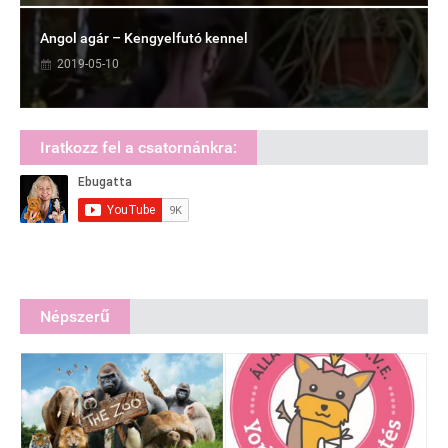
Angol agár – Kengyelfutó kennel
2019-05-10
Iratkozz fel a csatornánkra:
Népszerű