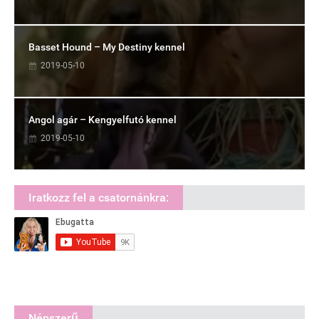
Basset Hound – My Destiny kennel
2019-05-10
Angol agár – Kengyelfutó kennel
2019-05-10
Iratkozz fel a csatornánkra:
Népszerű