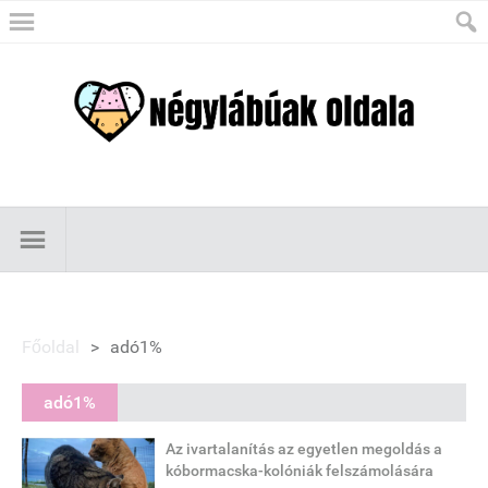
Főoldal
>
adó1%
adó1%
Az ivartalanítás az egyetlen megoldás a
kóbormacska-kolóniák felszámolására