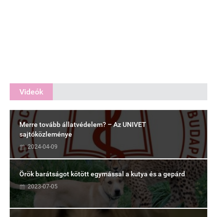
Videók
Merre tovább állatvédelem? – Az UNIVET
sajtóközleménye
2024-04-09
Örök barátságot kötött egymással a kutya és a gepárd
2023-07-05