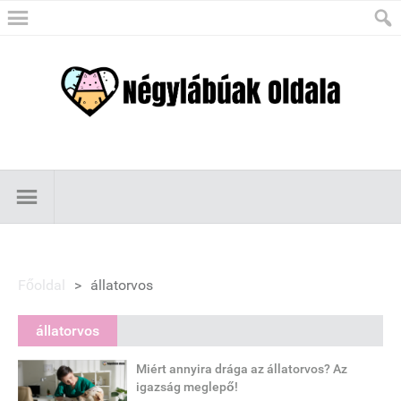
Főoldal
>
állatorvos
állatorvos
Miért annyira drága az állatorvos? Az
igazság meglepő!