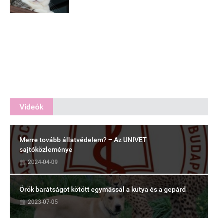
Videók
Merre tovább állatvédelem? – Az UNIVET
sajtóközleménye
2024-04-09
Örök barátságot kötött egymással a kutya és a gepárd
2023-07-05