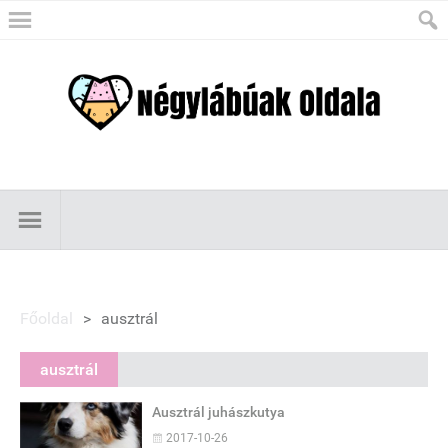
Főoldal
>
ausztrál
ausztrál
Ausztrál juhászkutya
2017-10-26