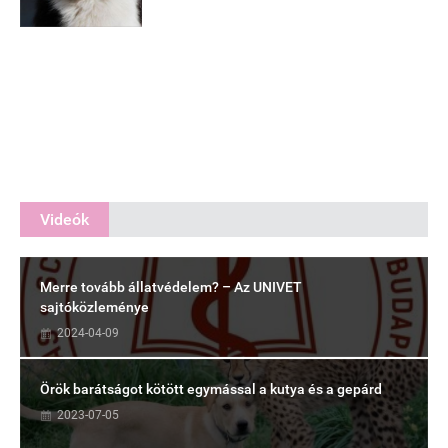
Videók
Merre tovább állatvédelem? – Az UNIVET
sajtóközleménye
2024-04-09
Örök barátságot kötött egymással a kutya és a gepárd
2023-07-05