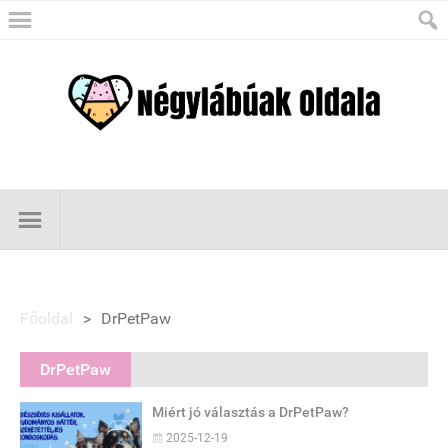
Főoldal
>
DrPetPaw
DrPetPaw
Miért jó választás a DrPetPaw?
2025-12-19