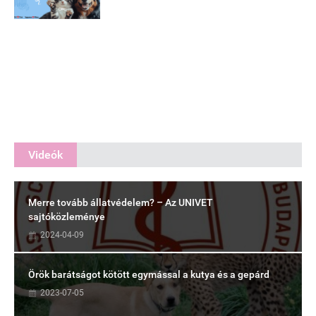
Videók
Merre tovább állatvédelem? – Az UNIVET
sajtóközleménye
2024-04-09
Örök barátságot kötött egymással a kutya és a gepárd
2023-07-05