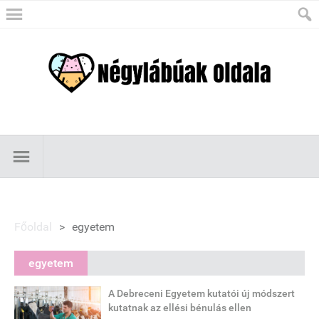
Főoldal
>
egyetem
egyetem
A Debreceni Egyetem kutatói új módszert
kutatnak az ellési bénulás ellen