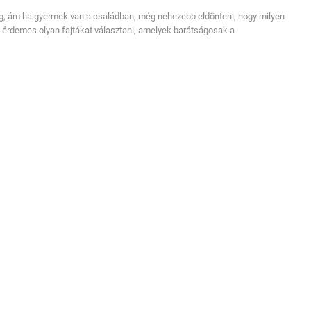
ség, ám ha gyermek van a családban, még nehezebb eldönteni, hogy milyen
rt érdemes olyan fajtákat választani, amelyek barátságosak a