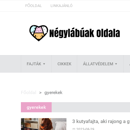
FŐOLDAL
LINKAJÁNLÓ
FAJTÁK
CIKKEK
ÁLLATVÉDELEM
Főoldal
>
gyerekek
gyerekek
3 kutyafajta, aki rajong a 
2023-08-29