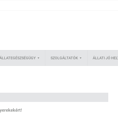
ÁLLATEGÉSZSÉGÜGY
SZOLGÁLTATÓK
ÁLLATI JÓ HE
gyerekekért!