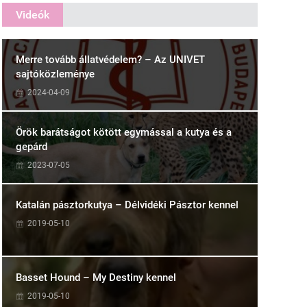
Videók
Merre tovább állatvédelem? – Az UNIVET
sajtóközleménye
2024-04-09
Örök barátságot kötött egymással a kutya és a
gepárd
2023-07-05
Katalán pásztorkutya – Délvidéki Pásztor kennel
2019-05-10
Basset Hound – My Destiny kennel
2019-05-10