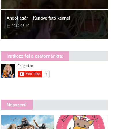
Angol agár – Kengyelfutó kennel
2019-05-10
Iratkozz fel a csatornánkra:
Népszerű