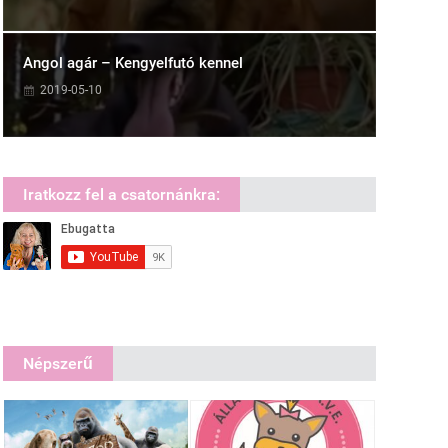
Angol agár – Kengyelfutó kennel
2019-05-10
Iratkozz fel a csatornánkra:
Népszerű