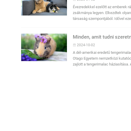
Évezredekkel ezelőtt az emberek ráj
zsákmánya legyen. Elkezdtek olyan
társaság szempontjából. Idővel ez
Minden, amit tudni szeretn
2024-10-02
A dél-amerikai eredetű tengerimalac
Otago Egyetem nemzetközi kutatócso
zajlott a tengerimalac háziasítása.