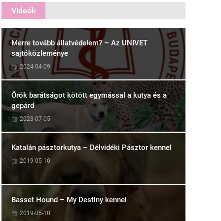
Videók
Merre tovább állatvédelem? – Az UNIVET
sajtóközleménye
2024-04-09
Örök barátságot kötött egymással a kutya és a
gepárd
2023-07-05
Katalán pásztorkutya – Délvidéki Pásztor kennel
2019-05-10
Basset Hound – My Destiny kennel
2019-05-10