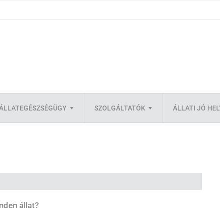
ÁLLATEGÉSZSÉGÜGY
SZOLGÁLTATÓK
ÁLLATI JÓ HE
nden állat?