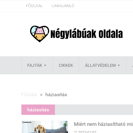
FŐOLDAL
LINKAJÁNLÓ
FAJTÁK
CIKKEK
ÁLLATVÉDELEM
Főoldal
>
háziasítás
háziasítás
Miért nem háziasítható mi
2025-01-02