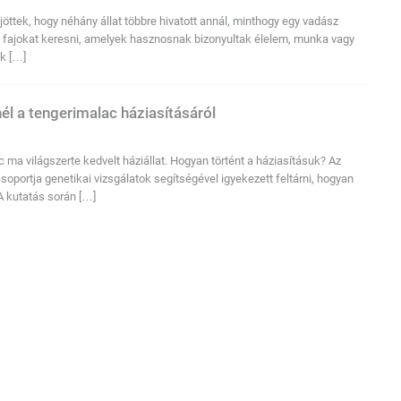
öttek, hogy néhány állat többre hivatott annál, minthogy egy vadász
 fajokat keresni, amelyek hasznosnak bizonyultak élelem, munka vagy
ek […]
él a tengerimalac háziasításáról
 ma világszerte kedvelt háziállat. Hogyan történt a háziasításuk? Az
portja genetikai vizsgálatok segítségével igyekezett feltárni, hogyan
 A kutatás során […]