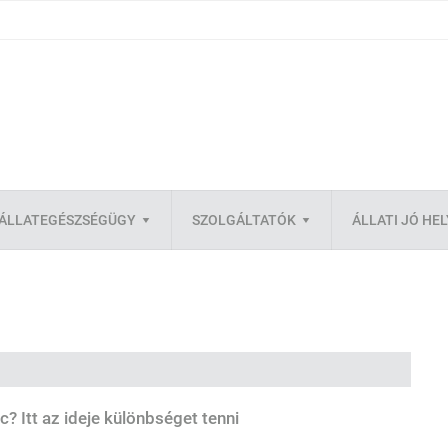
ÁLLATEGÉSZSÉGÜGY
SZOLGÁLTATÓK
ÁLLATI JÓ HE
? Itt az ideje különbséget tenni