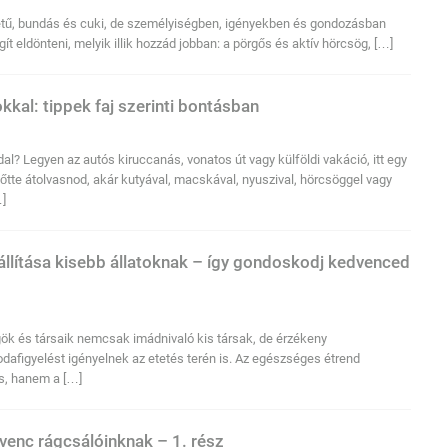
retű, bundás és cuki, de személyiségben, igényekben és gondozásban
t eldönteni, melyik illik hozzád jobban: a pörgős és aktív hörcsög, […]
kkal: tippek faj szerinti bontásban
al? Legyen az autós kiruccanás, vonatos út vagy külföldi vakáció, itt egy
tte átolvasnod, akár kutyával, macskával, nyuszival, hörcsöggel vagy
…]
llítása kisebb állatoknak – így gondoskodj kedvenced
gök és társaik nemcsak imádnivaló kis társak, de érzékeny
afigyelést igényelnek az etetés terén is. Az egészséges étrend
s, hanem a […]
venc rágcsálóinknak – 1. rész