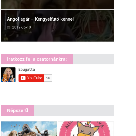
Angol agár – Kengyelfutó kennel
2019-05-10
Iratkozz fel a csatornánkra:
Népszerű