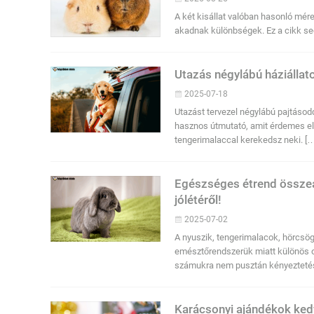
A két kisállat valóban hasonló mé
akadnak különbségek. Ez a cikk segí
Utazás négylábú háziállato
2025-07-18
Utazást tervezel négylábú pajtásodd
hasznos útmutató, amit érdemes elő
tengerimalaccal kerekedsz neki. [
Egészséges étrend összeá
jólétéről!
2025-07-02
A nyuszik, tengerimalacok, hörcsö
emésztőrendszerük miatt különös od
számukra nem pusztán kényezteté
Karácsonyi ajándékok ked