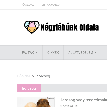
FŐOLDAL
LINKAJÁNLÓ
FAJTÁK
CIKKEK
ÁLLATVÉDELEM
Főoldal
>
hörcsög
hörcsög
Hörcsög vagy tengerimalac
2025-08-25