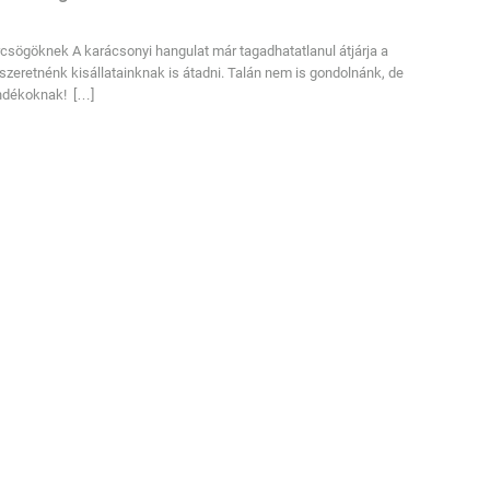
csögöknek A karácsonyi hangulat már tagadhatatlanul átjárja a
 szeretnénk kisállatainknak is átadni. Talán nem is gondolnánk, de
ándékoknak! […]