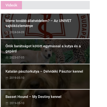
Videók
Merre tovább állatvédelem? – Az UNIVET
sajtóközleménye
2024-04-09
Örök barátságot kötött egymással a kutya és a
gepárd
2023-07-05
Katalán pásztorkutya – Délvidéki Pásztor kennel
2019-05-10
Basset Hound – My Destiny kennel
2019-05-10