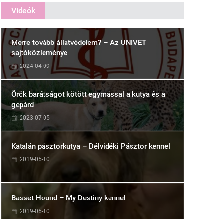
Videók
Merre tovább állatvédelem? – Az UNIVET
sajtóközleménye
2024-04-09
Örök barátságot kötött egymással a kutya és a
gepárd
2023-07-05
Katalán pásztorkutya – Délvidéki Pásztor kennel
2019-05-10
Basset Hound – My Destiny kennel
2019-05-10