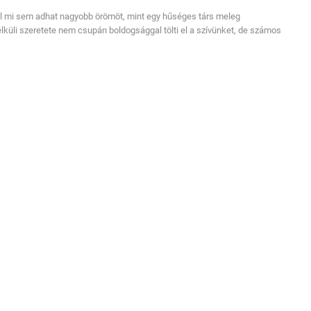
l mi sem adhat nagyobb örömöt, mint egy hűséges társ meleg
nélküli szeretete nem csupán boldogsággal tölti el a szívünket, de számos