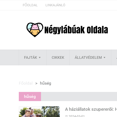
FŐOLDAL
LINKAJÁNLÓ
FAJTÁK
CIKKEK
ÁLLATVÉDELEM
Főoldal
>
hűség
hűség
A háziállatok szupererői: 
2024-03-01