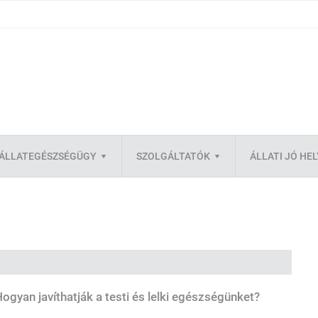
ÁLLATEGÉSZSÉGÜGY
SZOLGÁLTATÓK
ÁLLATI JÓ HE
Hogyan javíthatják a testi és lelki egészségünket?