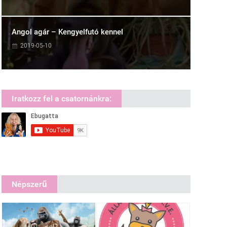
Angol agár – Kengyelfutó kennel
2019-05-10
Iratkozz fel a csatornánkra:
Népszerű