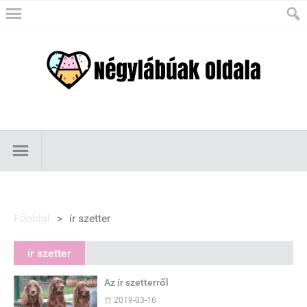
Főoldal
>
ír szetter
ír szetter
Az ír szetterről
2019-03-16