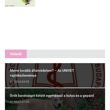
Videók
Merre tovább állatvédelem? – Az UNIVET
sajtóközleménye
2024-04-09
Örök barátságot kötött egymással a kutya és a gepárd
2023-07-05