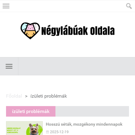
Főoldal
>
ízületi problémák
ízületi problémák
Hosszú séták, mozgékony mindennapok
2025-12-19