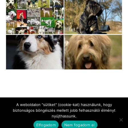
A weboldalon "sütiket" (cookie-kat) használunk, hogy
biztonságos böngészés mellett jobb felhasználói élményt
nyújthassunk.
Jogi Nyilatkozat
Impresszum
Adatkezelési tájékoztató
Elfogadom
Nem fogadom el
Kapcsolat