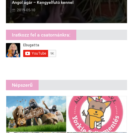
Angol agár – Kengyelfutó kennel
2019-05-10
Iratkozz fel a csatornánkra:
Népszerű