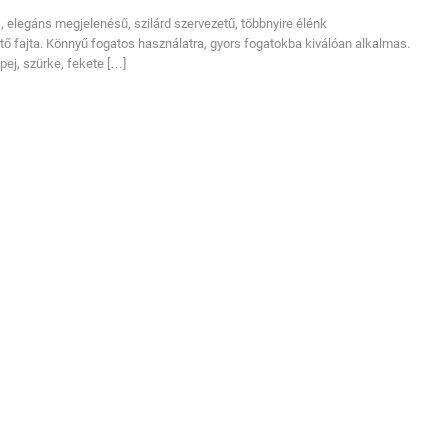
 elegáns megjelenésű, szilárd szervezetű, többnyire élénk
ő fajta. Könnyű fogatos használatra, gyors fogatokba kiválóan alkalmas.
pej, szürke, fekete […]