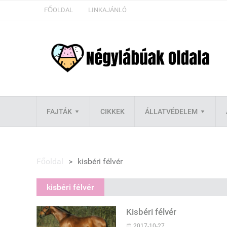
FŐOLDAL
LINKAJÁNLÓ
FAJTÁK
CIKKEK
ÁLLATVÉDELEM
Főoldal
>
kisbéri félvér
kisbéri félvér
Kisbéri félvér
2017-10-27