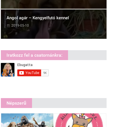
Angol agár – Kengyelfutó kennel
2019-05-10
Iratkozz fel a csatornánkra:
Népszerű