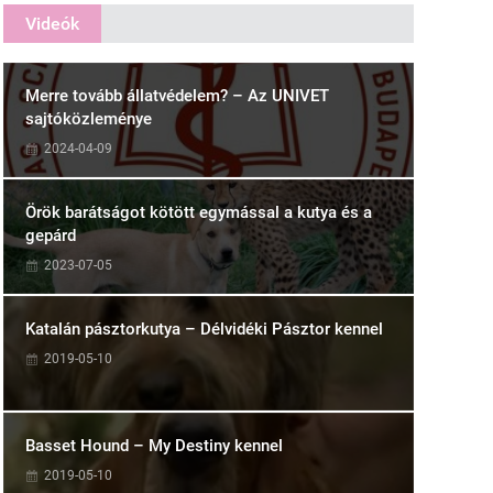
Videók
Merre tovább állatvédelem? – Az UNIVET
sajtóközleménye
2024-04-09
Örök barátságot kötött egymással a kutya és a
gepárd
2023-07-05
Katalán pásztorkutya – Délvidéki Pásztor kennel
2019-05-10
Basset Hound – My Destiny kennel
2019-05-10