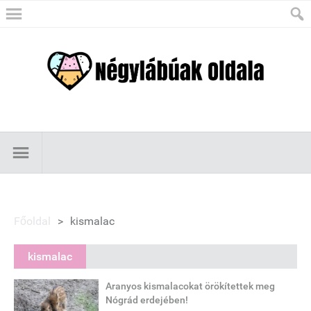
Főoldal
>
kismalac
kismalac
Aranyos kismalacokat örökítettek meg
Nógrád erdejében!