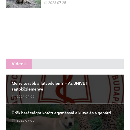
2023-07-25
Videók
Merre tovább állatvédelem? – Az UNIVET
sajtóközleménye
2024-04-09
Örök barátságot kötött egymással a kutya és a gepárd
2023-07-05