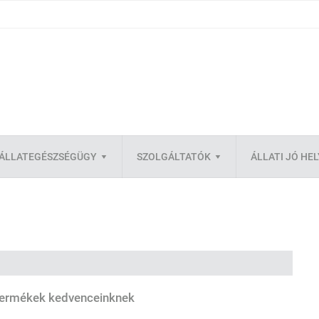
ÁLLATEGÉSZSÉGÜGY
SZOLGÁLTATÓK
ÁLLATI JÓ HE
 termékek kedvenceinknek