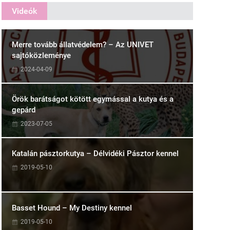
Videók
Merre tovább állatvédelem? – Az UNIVET
sajtóközleménye
2024-04-09
Örök barátságot kötött egymással a kutya és a
gepárd
2023-07-05
Katalán pásztorkutya – Délvidéki Pásztor kennel
2019-05-10
Basset Hound – My Destiny kennel
2019-05-10