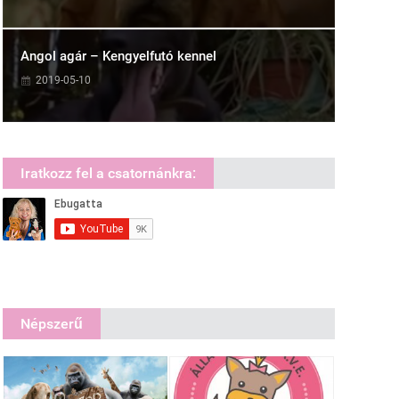
Angol agár – Kengyelfutó kennel
2019-05-10
Iratkozz fel a csatornánkra:
Népszerű