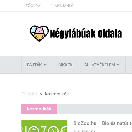
FŐOLDAL
LINKAJÁNLÓ
FAJTÁK
CIKKEK
ÁLLATVÉDELEM
Főoldal
>
kozmetikák
kozmetikák
BioZoo.hu – Bio és natúr
2018-03-19