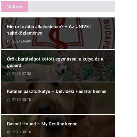
Videók
Merre tovább állatvédelem? – Az UNIVET
sajtóközleménye
2024-04-09
Örök barátságot kötött egymással a kutya és a
gepárd
2023-07-05
Katalán pásztorkutya – Délvidéki Pásztor kennel
2019-05-10
Basset Hound – My Destiny kennel
2019-05-10