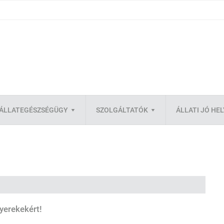
ÁLLATEGÉSZSÉGÜGY
SZOLGÁLTATÓK
ÁLLATI JÓ HE
gyerekekért!