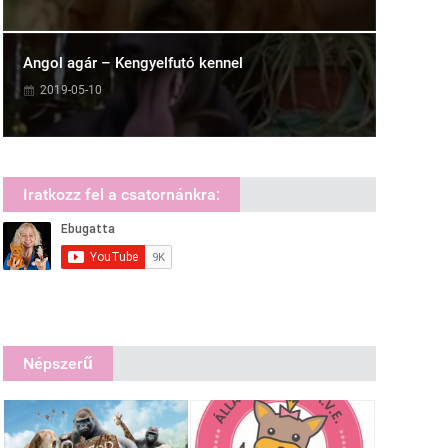
Angol agár – Kengyelfutó kennel
2019-05-10
Iratkozz fel a csatornánkra:
Népszerű