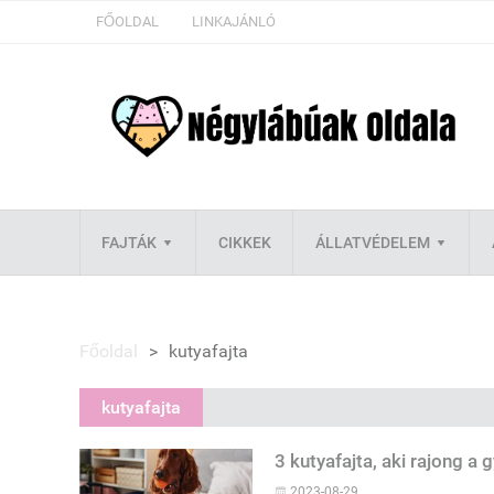
FŐOLDAL
LINKAJÁNLÓ
FAJTÁK
CIKKEK
ÁLLATVÉDELEM
Főoldal
>
kutyafajta
kutyafajta
3 kutyafajta, aki rajong a 
2023-08-29