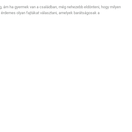
ség, ám ha gyermek van a családban, még nehezebb eldönteni, hogy milyen
rt érdemes olyan fajtákat választani, amelyek barátságosak a