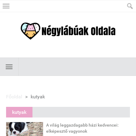
Főoldal
>
kutyak
kutyak
A világ leggazdagabb házi kedvencei:
elképesztő vagyonok