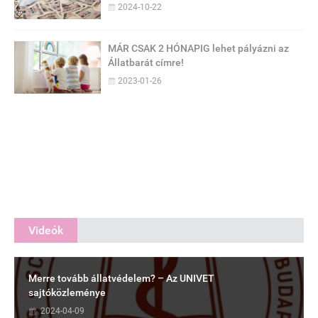
2024-10-22
MÁR CSAK 2 HÓNAPIG lehet pályázni az
Állatbarát címre!
2023-01-26
Videók
Merre tovább állatvédelem? – Az UNIVET
sajtóközleménye
2024-04-09