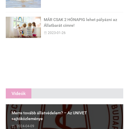
MÁR CSAK 2 HÓNAPIG lehet pályázni az
Állatbarát címre!
2023-01-26
Videók
Merre tovább állatvédelem? – Az UNIVET
sajtóközleménye
2024-04-09