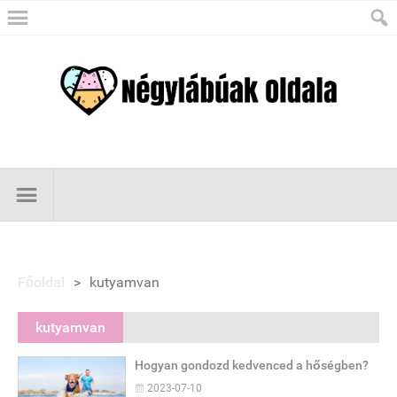
Főoldal
>
kutyamvan
kutyamvan
Hogyan gondozd kedvenced a hőségben?
2023-07-10