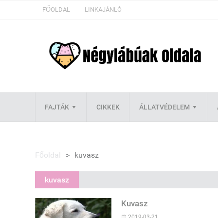
FŐOLDAL
LINKAJÁNLÓ
FAJTÁK
CIKKEK
ÁLLATVÉDELEM
Főoldal
>
kuvasz
kuvasz
Kuvasz
2019-03-21