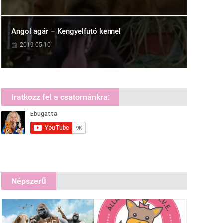
Angol agár – Kengyelfutó kennel
2019-05-10
Iratkozz fel a csatornánkra:
Népszerű