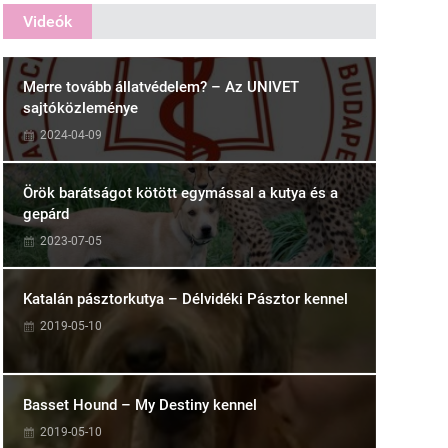
Videók
Merre tovább állatvédelem? – Az UNIVET
sajtóközleménye
2024-04-09
Örök barátságot kötött egymással a kutya és a
gepárd
2023-07-05
Katalán pásztorkutya – Délvidéki Pásztor kennel
2019-05-10
Basset Hound – My Destiny kennel
2019-05-10