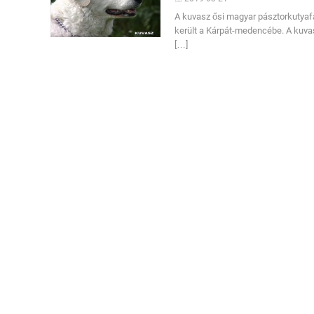
A kuvasz ősi magyar pásztorkutyafa
került a Kárpát-medencébe. A kuvasz
[…]