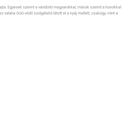
jta. Egyesek szerint a vándorló magyarokkal, mások szerint a hunokkal
 valaha őrző-védő szolgálatot látott el a nyáj mellett, csakúgy, mint a