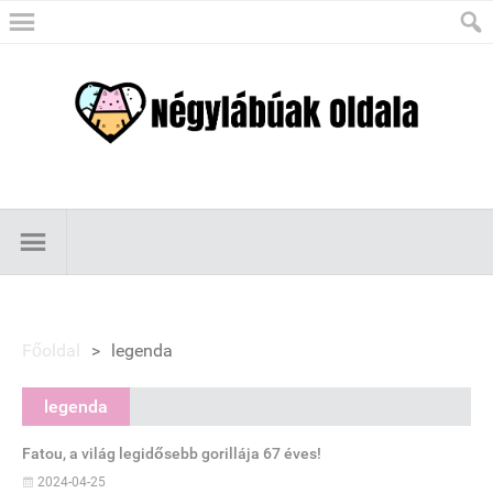
Főoldal
>
legenda
legenda
Fatou, a világ legidősebb gorillája 67 éves!
2024-04-25