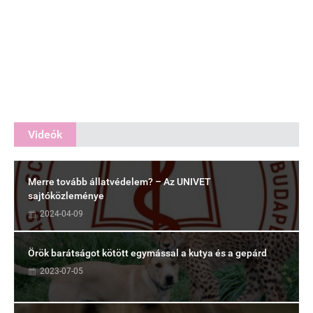
Videók
Merre tovább állatvédelem? – Az UNIVET
sajtóközleménye
2024-04-09
Örök barátságot kötött egymással a kutya és a gepárd
2023-07-05