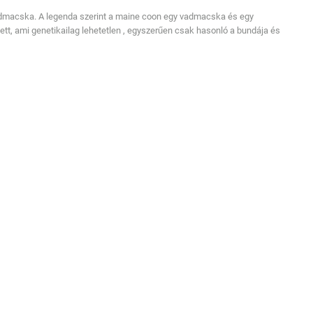
admacska. A legenda szerint a maine coon egy vadmacska és egy
t, ami genetikailag lehetetlen , egyszerűen csak hasonló a bundája és