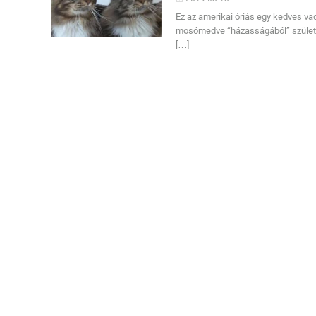
Ez az amerikai óriás egy kedves v
mosómedve “házasságából” születet
[…]