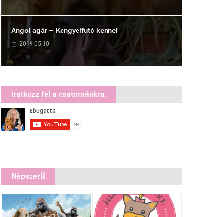
Angol agár – Kengyelfutó kennel
2019-05-10
Iratkozz fel a csatornánkra:
Népszerű