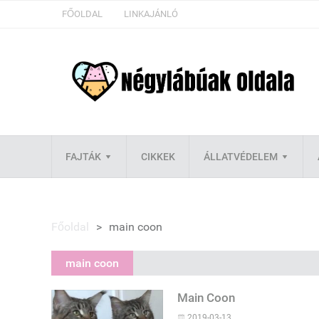
FŐOLDAL
LINKAJÁNLÓ
FAJTÁK
CIKKEK
ÁLLATVÉDELEM
Főoldal
>
main coon
main coon
Main Coon
2019-03-13