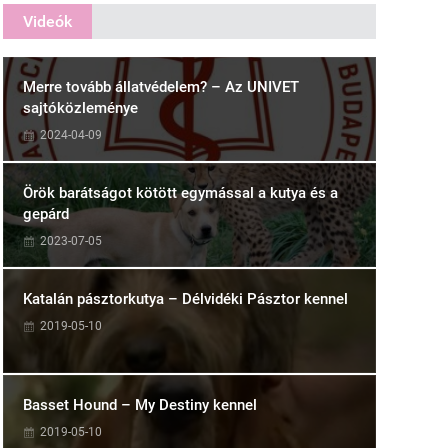
Videók
Merre tovább állatvédelem? – Az UNIVET
sajtóközleménye
2024-04-09
Örök barátságot kötött egymással a kutya és a
gepárd
2023-07-05
Katalán pásztorkutya – Délvidéki Pásztor kennel
2019-05-10
Basset Hound – My Destiny kennel
2019-05-10