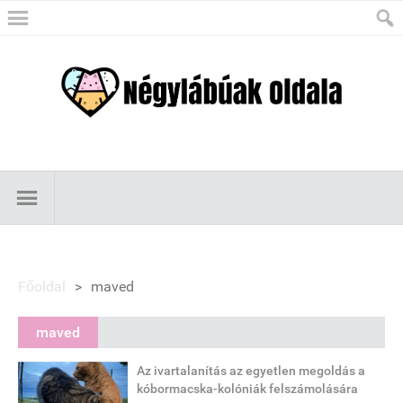
Főoldal
>
maved
maved
Az ivartalanítás az egyetlen megoldás a
kóbormacska-kolóniák felszámolására