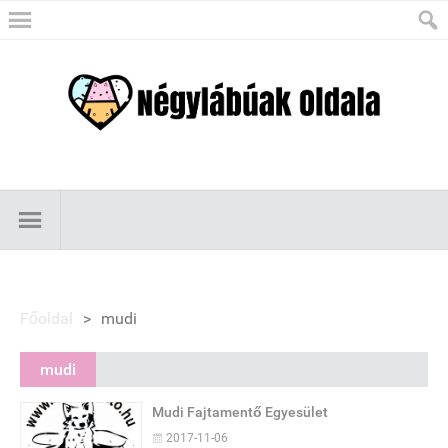
Főoldal
>
mudi
mudi
Mudi Fajtamentő Egyesület
2017-11-06