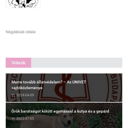
Négylábúak oldala
Videók
Merre tovább állatvédelem? – Az UNIVET
sajtóközleménye
2024-04-09
Örök barátságot kötött egymással a kutya és a gepárd
2023-07-05