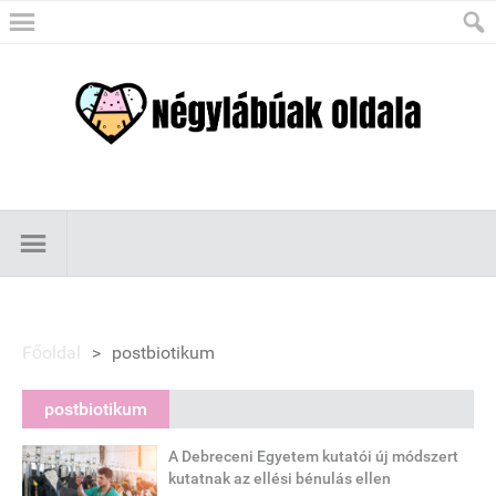
Főoldal
>
postbiotikum
postbiotikum
A Debreceni Egyetem kutatói új módszert
kutatnak az ellési bénulás ellen