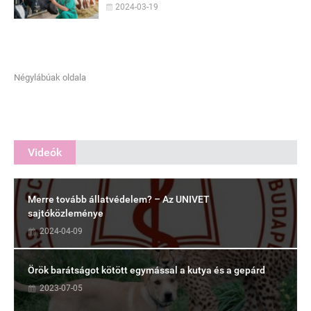
2024-03-19
Négylábúak oldala
Videók
Merre tovább állatvédelem? – Az UNIVET
sajtóközleménye
2024-04-09
Örök barátságot kötött egymással a kutya és a gepárd
2023-07-05