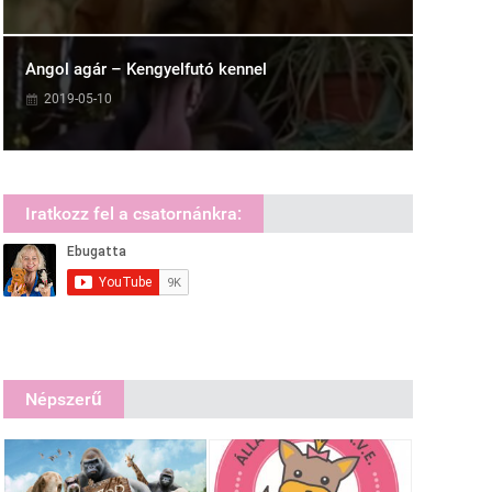
Angol agár – Kengyelfutó kennel
2019-05-10
Iratkozz fel a csatornánkra:
Népszerű