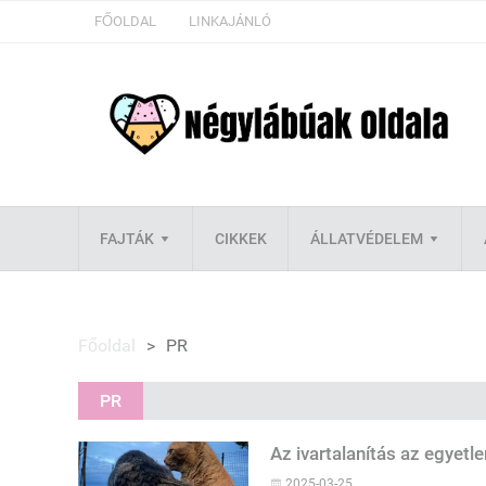
FŐOLDAL
LINKAJÁNLÓ
FAJTÁK
CIKKEK
ÁLLATVÉDELEM
Főoldal
>
PR
PR
Az ivartalanítás az egye
2025-03-25