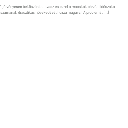
égérvényesen beköszönt a tavasz és ezzel a macskák párzási időszaka
ok számának drasztikus növekedését hozza magával. A problémát […]