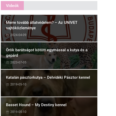
Videók
Merre tovább állatvédelem? – Az UNIVET
sajtóközleménye
2024-04-09
Örök barátságot kötött egymással a kutya és a
gepárd
2023-07-05
Katalán pásztorkutya – Délvidéki Pásztor kennel
2019-05-10
Basset Hound – My Destiny kennel
2019-05-10