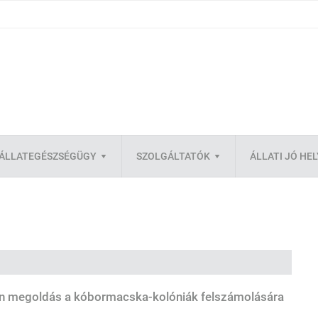
ÁLLATEGÉSZSÉGÜGY
SZOLGÁLTATÓK
ÁLLATI JÓ HE
tlen megoldás a kóbormacska-kolóniák felszámolására