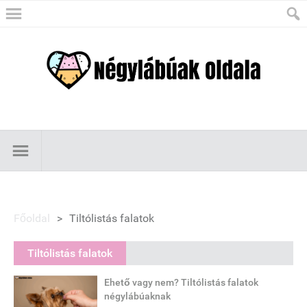
Főoldal
>
Tiltólistás falatok
Tiltólistás falatok
Ehető vagy nem? Tiltólistás falatok
négylábúaknak